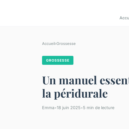
Accu
Accueil
›
Grossesse
GROSSESSE
Un manuel essent
la péridurale
Emma
•
18 juin 2025
•
5 min de lecture