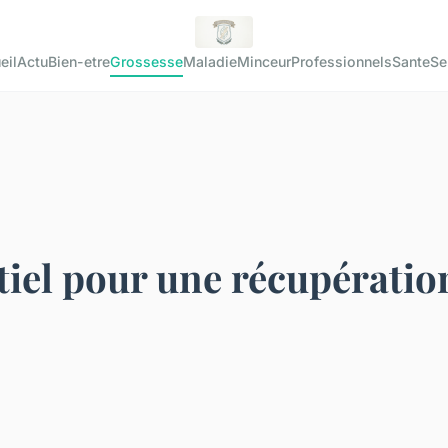
eil
Actu
Bien-etre
Grossesse
Maladie
Minceur
Professionnels
Sante
Se
iel pour une récupératio