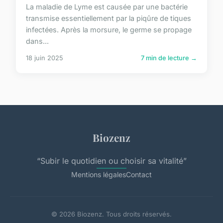
La maladie de Lyme est causée par une bactérie
transmise essentiellement par la piqûre de tiques
infectées. Après la morsure, le germe se propage
dans...
18 juin 2025
7 min de lecture →
Biozenz
“Subir le quotidien ou choisir sa vitalité”
Mentions légales
Contact
© 2026 Biozenz. Tous droits réservés.